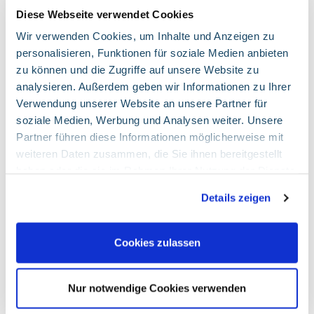
Angaben zum 31.12.2022 gem. § 28
Diese Webseite verwendet Cookies
108.35 KB
PfandBG
Wir verwenden Cookies, um Inhalte und Anzeigen zu
personalisieren, Funktionen für soziale Medien anbieten
Angaben zum 30.09.2022 gem. § 28
zu können und die Zugriffe auf unsere Website zu
231 KB
PfandBG
analysieren. Außerdem geben wir Informationen zu Ihrer
Verwendung unserer Website an unsere Partner für
soziale Medien, Werbung und Analysen weiter. Unsere
Angaben zum 30.06.2022 gem. § 28
95 KB
Partner führen diese Informationen möglicherweise mit
PfandBG
weiteren Daten zusammen, die Sie ihnen bereitgestellt
haben oder die sie im Rahmen Ihrer Nutzung der Dienste
Angaben zum 31.03.2022 gem. § 28
gesammelt haben. Sie geben Einwilligung zu unseren
95.5 KB
Details zeigen
Cookies, wenn Sie unsere Webseite weiterhin nutzen.
PfandBG
Google Tag Manager
Cookies zulassen
Marketing und Statistik
Beschreibung des Services Dies ist ein Tag-
Warburg Hypothekenbank - §
Management-System. Über den Google Tag Manager
Nur notwendige Cookies verwenden
28 Pfandbriefgesetz
können Tags zentral über eine Benutzeroberfläche