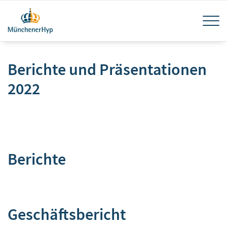
Direkt
Navi
zum
Inhalt
akti
Berichte und Präsentationen
2022
Berichte
Geschäftsbericht