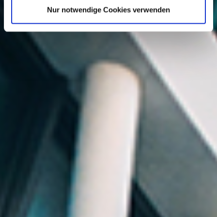
Management-System. Über den Google Tag Manager
Nur notwendige Cookies verwenden
können Tags zentral über eine Benutzeroberfläche
eingebunden werden. Tags sind kleine Codeabschnitte,
die Aktivitäten verfolgen können. Diese Tags können
unter anderem dazu dienen, Traffic und
Besucherverhalten zu messen, die Auswirkung von
Online-Werbung und sozialen Kanälen zu erfassen,
Remarketing und die Ausrichtung auf Zielgruppen
einzusetzen oder die Website zu testen und zu
optimieren. Über den Google Tag Manager werden
Scriptcodes anderer Tools eingebunden. Der Tag
Manager ermöglicht es zu steuern, wann ein bestimmtes
Tag ausgelöst wird, das dann seinerseits ggf. Daten
erfasst Die Münchener Hypothekenbank verwendet nach
Ihrer freiwilligen und jederzeit widerrufbaren Einwilligung
den Google Tag Manager Server, um damit die
Verwaltung von unterschiedlichen
einwilligungsbedürftigen Technologien auf der Münchener