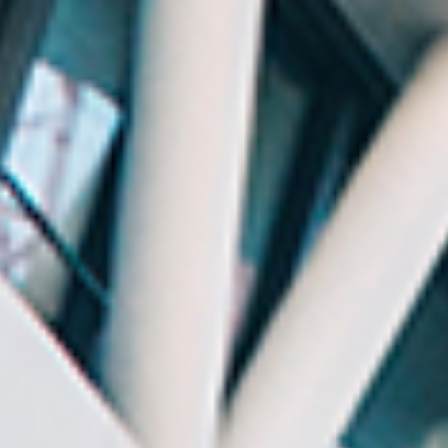
Hypothekenbank Webseite vorzunehmen, die ebenfalls
auf Ihren Einstellungen beruhen. Der Google Tag
Manager Server ermöglicht die Verwaltung von Website-
Tags, die auf den zuvor von Ihnen getroffenen
Einwilligungseinstellungen für diese Technologien
beruhen. Der Google Tag Manager Server verwendet
selbst im leeren Zustand keine Cookies, greift aber auf
Cookies zu, die von anderen Technologien gesetzt
werden. Diese werden im Folgenden unter der Kategorie
„Cookies“ aufgelistet. Der Google Tag Manager Server
löst ausschließlich Website-Tags aus und gibt sie erst
dann an Drittanbieter weiter, wenn durch den
Websitebesucher zuvor in den Einwilligungseinstellungen
die entsprechenden Dienste aktiviert wurden. Durch
diese Website-Tags können die Daten der einzelnen
aktivierten Technologien verarbeitet werden. Der Google
Tag Manager greift jedoch nicht auf die Daten zu, die
durch die Einwilligung aktivierter Technologien verarbeitet
werden dürfen, und speichert beim Auslösen der