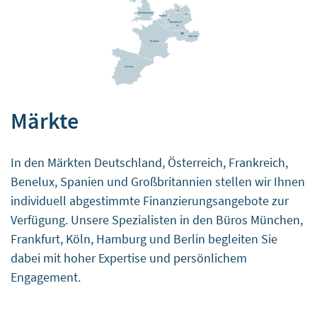
Webseitenzugriffs zum Einsatz kommen.
Verarbeitendes Unternehmen
Google Ireland Limited
Google Building Gordon House, 4 Barrow St, Dublin, D04
E5W5, Ireland
Märkte
Datenschutzbeauftragter des verarbeitenden
Unternehmens
In den Märkten Deutschland, Österreich, Frankreich,
Nachfolgend finden Sie die E-Mail-Adresse des
Benelux, Spanien und Großbritannien stellen wir Ihnen
Datenschutzbeauftragten des verarbeitenden
individuell abgestimmte Finanzierungsangebote zur
Unternehmens.
Verfügung. Unsere Spezialisten in den Büros München,
https://support.google.com/policies/contact/general_pri
Frankfurt, Köln, Hamburg und Berlin begleiten Sie
Zweck der Daten
dabei mit hoher Expertise und persönlichem
Diese Liste stellt die Zwecke der Datenerhebung und -
verarbeitung dar.
Engagement.
Tag-Verwaltung
Genutzte Technologien