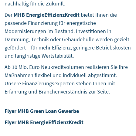
jeweiligen Anbieters oder wenden Sie sich unmittelbar an
nachhaltig für die Zukunft.
den Anbieter selbst.
Der
MHB EnergieEffizienzKredit
bietet Ihnen die
Singapur | Taiwan | Chile | Vereinigte Staaten von
passende Finanzierung für energetische
Amerika | Japan
Datenempfänger
Modernisierungen im Bestand. Investitionen in
Im Folgenden werden die Empfänger der erhobenen
Dämmung, Technik oder Gebäudehülle werden gezielt
Daten aufgelistet.
gefördert – für mehr Effizienz, geringere Betriebskosten
Alphabet Inc., Google LLC, Google Ireland Limited
und langfristige Wertstabilität.
Münchener Hypothekenbank eG, Karl-Scharnagl-Ring
Ab 10 Mio. Euro Neukreditvolumen realisieren Sie Ihre
10, 80539 München, Deutschland
Klicken Sie hier, um die Datenschutzbestimmungen des
Maßnahmen flexibel und individuell abgestimmt.
Datenverarbeiters zu lesen
Unsere Finanzierungsexperten stehen Ihnen mit
https://business.safety.google/privacy/?hl=de
Erfahrung und Branchenverständnis zur Seite.
Klicken Sie hier, um die Cookie-Richtlinie des
Datenverarbeiters zu lesen
Flyer MHB Green Loan Gewerbe
https://policies.google.com/technologies/cookies?
hl=de
Flyer MHB EnergieEffizienzKredit
Speicherinformation
Unten sehen Sie die längste potenzielle Speicherdauer