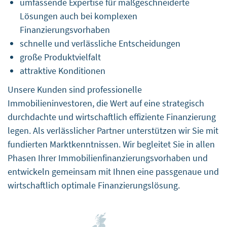
umfassende Expertise für maßgeschneiderte
welches kein angemessenes Datenschutzniveau bietet,
Lösungen auch bei komplexen
übertragen kann. Falls die Daten in solche Länder
Finanzierungsvorhaben
übertragen werden, besteht das Risiko, dass Ihre Daten
schnelle und verlässliche Entscheidungen
von Behörden zu Kontroll- und Überwachungszwecken
große Produktvielfalt
verarbeitet werden können, ohne dass Ihnen
attraktive Konditionen
möglicherweise Rechtsbehelfsmöglichkeiten zustehen.
Wir übermitteln Daten nur auf Grundlage eines
Unsere Kunden sind professionelle
Angemessenheitsbeschlusses oder anderer geeigneter
Immobilieninvestoren, die Wert auf eine strategisch
Garantien (insbesondere EU-Standardvertragsklauseln).
durchdachte und wirtschaftlich effiziente Finanzierung
Nachfolgend unter dem Unterpunkt „Weitergabe an
legen. Als verlässlicher Partner unterstützen wir Sie mit
Drittländer“ finden Sie eine Liste der Länder, in die die
fundierten Marktkenntnissen. Wir begleitet Sie in allen
Daten übertragen werden können. Diese Lokationen
können zum Einsatz kommen, wenn der Zugriff durch
Phasen Ihrer Immobilienfinanzierungsvorhaben und
den Webseitenbesucher außerhalb der EU erfolgt. Dies
entwickeln gemeinsam mit Ihnen eine passgenaue und
kann für verschiedene Zwecke der Fall sein, z. B. zum
wirtschaftlich optimale Finanzierungslösung.
Speichern oder Verarbeiten. Bitte beachten Sie, dass die
unten im Punkt „Datenempfänger“ dargestellten
Empfänger abhängig vom erfolgten Ort des