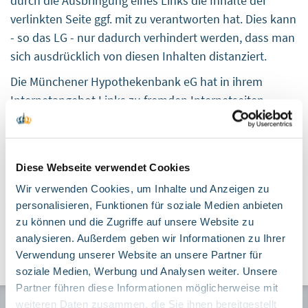
durch die Ausbringung eines Links die Inhalte der
verlinkten Seite ggf. mit zu verantworten hat. Dies kann
- so das LG - nur dadurch verhindert werden, dass man
sich ausdrücklich von diesen Inhalten distanziert.
Die Münchener Hypothekenbank eG hat in ihrem
Internetangebot Links zu fremden Internetseiten
gelegt. Wir distanzieren uns ausdrücklich von allen
Inhalten dieser verlinkten Seiten. Die Münchener
Hypothekenbank eG hat hierauf keinerlei Einfluss und
Diese Webseite verwendet Cookies
macht sich diese Inhalte nicht zu Eigen. Trotz
Wir verwenden Cookies, um Inhalte und Anzeigen zu
sorgfältiger inhaltlicher Kontrolle übernehmen wir
personalisieren, Funktionen für soziale Medien anbieten
keine Haftung für die Inhalte externer Links. Für den
zu können und die Zugriffe auf unsere Website zu
Inhalt der verlinkten Seiten sind ausschließlich deren
analysieren. Außerdem geben wir Informationen zu Ihrer
Betreiber verantwortlich.
Verwendung unserer Website an unsere Partner für
soziale Medien, Werbung und Analysen weiter. Unsere
Partner führen diese Informationen möglicherweise mit
weiteren Daten zusammen, die Sie ihnen bereitgestellt