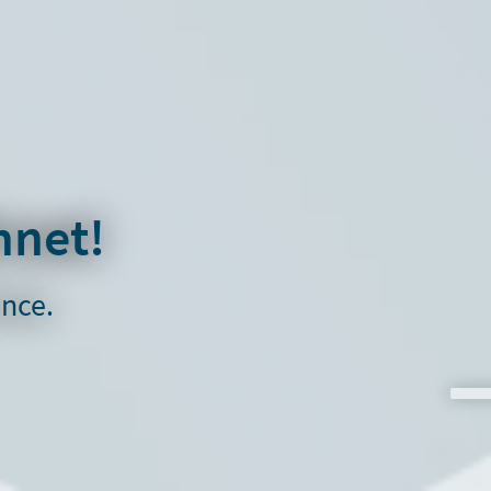
hnet!
ance.