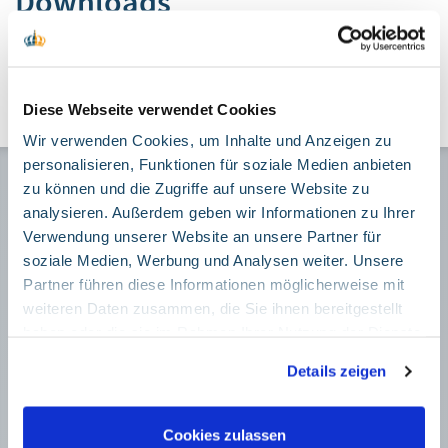
Downloads
Pressemitteilung als PDF
28.97 KB
Diese Webseite verwendet Cookies
Wir verwenden Cookies, um Inhalte und Anzeigen zu
personalisieren, Funktionen für soziale Medien anbieten
zu können und die Zugriffe auf unsere Website zu
Mitgliedschaft
analysieren. Außerdem geben wir Informationen zu Ihrer
Verwendung unserer Website an unsere Partner für
Mitglied werden
soziale Medien, Werbung und Analysen weiter. Unsere
Partner führen diese Informationen möglicherweise mit
Mitgliederservice
weiteren Daten zusammen, die Sie ihnen bereitgestellt
haben oder die sie im Rahmen Ihrer Nutzung der Dienste
+49 89 5387 - 882710
gesammelt haben. Sie geben Einwilligung zu unseren
Details zeigen
Cookies, wenn Sie unsere Webseite weiterhin nutzen.
Meine MHB
Google Tag Manager
Cookies zulassen