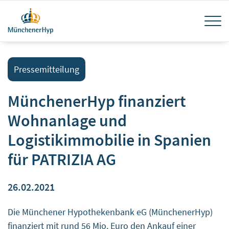
Direkt
Navi
zum
Inhalt
akti
Pressemitteilung
MünchenerHyp finanziert
Wohnanlage und
Logistikimmobilie in Spanien
für PATRIZIA AG
26.02.2021
Die Münchener Hypothekenbank eG (MünchenerHyp)
finanziert mit rund 56 Mio. Euro den Ankauf einer