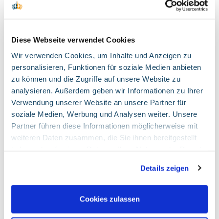
Markt sind.“
Für weitere Informationen:
Diese Webseite verwendet Cookies
Dr. Benno-Eide Siebs
Pressesprecher
Wir verwenden Cookies, um Inhalte und Anzeigen zu
personalisieren, Funktionen für soziale Medien anbieten
Abteilungsdirektor Kommunikation und Marketing
zu können und die Zugriffe auf unsere Website zu
Stab
analysieren. Außerdem geben wir Informationen zu Ihrer
Münchener Hypothekenbank eG
Verwendung unserer Website an unsere Partner für
Karl-Scharnagl-Ring 10 | 80539 München
soziale Medien, Werbung und Analysen weiter. Unsere
Tel. 089 5387-2020
Partner führen diese Informationen möglicherweise mit
Benno-Eide.Siebs@mhb.de
weiteren Daten zusammen, die Sie ihnen bereitgestellt
haben oder die sie im Rahmen Ihrer Nutzung der Dienste
gesammelt haben. Sie geben Einwilligung zu unseren
Details zeigen
Cookies, wenn Sie unsere Webseite weiterhin nutzen.
Downloads
Google Tag Manager
Cookies zulassen
Marketing und Statistik