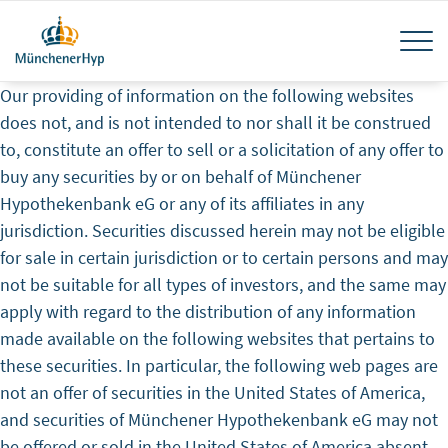
Skip
Tog
to
main
navi
content
Our providing of information on the following websites
does not, and is not intended to nor shall it be construed
to, constitute an offer to sell or a solicitation of any offer to
buy any securities by or on behalf of Münchener
Hypothekenbank eG or any of its affiliates in any
jurisdiction. Securities discussed herein may not be eligible
for sale in certain jurisdiction or to certain persons and may
not be suitable for all types of investors, and the same may
apply with regard to the distribution of any information
made available on the following websites that pertains to
these securities. In particular, the following web pages are
not an offer of securities in the United States of America,
and securities of Münchener Hypothekenbank eG may not
be offered or sold in the United States of America absent