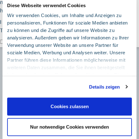
nor a recommendation to subscribe to or to purchase, to
Diese Webseite verwendet Cookies
hold or sell securities.
Wir verwenden Cookies, um Inhalte und Anzeigen zu
I AM NOT A U.S. RESIDENT AND AGREE WITH THE ABOVE
personalisieren, Funktionen für soziale Medien anbieten
TERMS
zu können und die Zugriffe auf unsere Website zu
analysieren. Außerdem geben wir Informationen zu Ihrer
Cancel
I accept
Proceed
Verwendung unserer Website an unsere Partner für
soziale Medien, Werbung und Analysen weiter. Unsere
Partner führen diese Informationen möglicherweise mit
Membership
weiteren Daten zusammen, die Sie ihnen bereitgestellt
haben oder die sie im Rahmen Ihrer Nutzung der Dienste
Join now
gesammelt haben. Sie geben Einwilligung zu unseren
Details zeigen
Cookies, wenn Sie unsere Webseite weiterhin nutzen.
Membership Services
Google Tag Manager
Cookies zulassen
+49 89 5387 - 882710
Marketing und Statistik
Beschreibung des Services Dies ist ein Tag-
Management-System. Über den Google Tag Manager
Nur notwendige Cookies verwenden
Meine MHB
können Tags zentral über eine Benutzeroberfläche