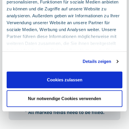
personalisieren, Funktionen für soziale Medien anbieten
zu können und die Zugriffe auf unsere Website zu
analysieren. Außerdem geben wir Informationen zu Ihrer
Verwendung unserer Website an unsere Partner für
soziale Medien, Werbung und Analysen weiter. Unsere
Partner führen diese Informationen möglicherweise mit
weiteren Daten zusammen, die Sie ihnen bereitgestellt
haben oder die sie im Rahmen Ihrer Nutzung der Dienste
gesammelt haben. Sie geben Einwilligung zu unseren
By sending the message/complaint, I have
Details zeigen
Cookies, wenn Sie unsere Webseite weiterhin nutzen.
taken note of the information on
data
protection
.
Google Tag Manager
Cookies zulassen
Marketing und Statistik
Submit
Beschreibung des Services Dies ist ein Tag-
Management-System. Über den Google Tag Manager
Nur notwendige Cookies verwenden
können Tags zentral über eine Benutzeroberfläche
*
All marked fields need to be filled.
eingebunden werden. Tags sind kleine Codeabschnitte,
die Aktivitäten verfolgen können. Diese Tags können
unter anderem dazu dienen, Traffic und