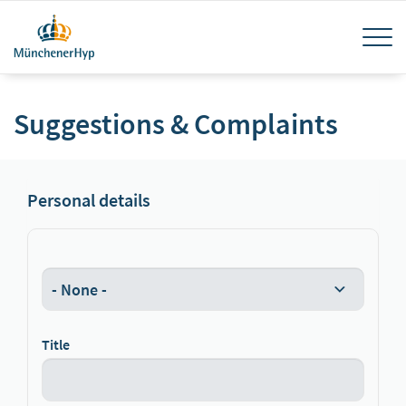
Skip
Tog
to
main
navi
content
Suggestions & Complaints
Personal details
Title