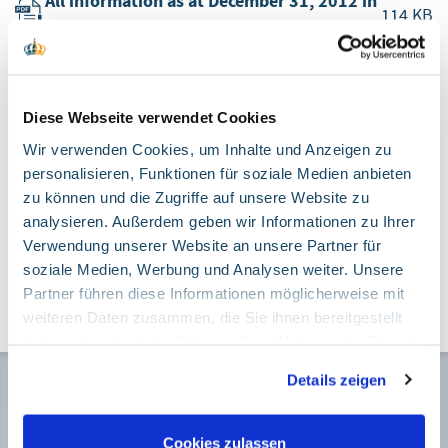
All information as at December 31, 2012 in
114 KB
accordance with §28 PfandBG
All information as at September 30, 2012
113.5 KB
in accordance with §28 PfandBG
Diese Webseite verwendet Cookies
Wir verwenden Cookies, um Inhalte und Anzeigen zu
All information as at June 30, 2012 in
personalisieren, Funktionen für soziale Medien anbieten
113.5 KB
accordance with §28 PfandBG
zu können und die Zugriffe auf unsere Website zu
analysieren. Außerdem geben wir Informationen zu Ihrer
Verwendung unserer Website an unsere Partner für
All information as at March 31, 2012 in
113.5 KB
soziale Medien, Werbung und Analysen weiter. Unsere
accordance with §28 PfandBG
Partner führen diese Informationen möglicherweise mit
weiteren Daten zusammen, die Sie ihnen bereitgestellt
haben oder die sie im Rahmen Ihrer Nutzung der Dienste
gesammelt haben. Sie geben Einwilligung zu unseren
Details zeigen
Cookies, wenn Sie unsere Webseite weiterhin nutzen.
Membership
Google Tag Manager
Cookies zulassen