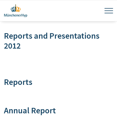
Skip
Tog
to
main
navi
content
Reports and Presentations
2012
Reports
Annual Report